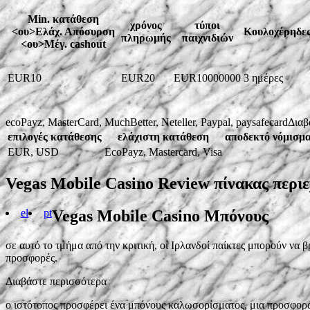
Min. κατάθεση
χρόνος
τύποι
<ου>Ελάχ. Απόσυρση
Κουλοχέρηδε
πληρωμής
παιχνιδιών
<ου>Μέγ. cashout
EUR10
EUR20
EUR10000000
3 ημέρες
ecoPayz, MasterCard, MuchBetter, Neteller, Paypal, paysafecard
Διαβ
επιλογές κατάθεσης
ελάχιστη κατάθεση
αποδεκτό νόμισμ
EUR, USD
EcoPayz, Mastercard, Visa
Vegas Mobile Casino Review πίνακας περι
el
pt
Vegas Mobile Casino Μπόνους
σε αυτό το τμήμα από την κριτική, οι Ιρλανδοί παίκτες μπορούν ν
προσφορές.
Διαβάστε περισσότερα
ο ιστότοπος προσφέρει ένα μπόνους καλωσορίσματος, μια προσφορά